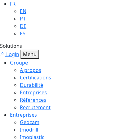
FR
EN
PT
DE
ES
Solutions
Login
Menu
Groupe
A propos
Certifications
Durabilité
Entreprises
Références
Recrutement
Entreprises
Geocam
Imodrill
Imoplastic