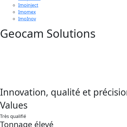
Imoinject
Imomex
ImoInov
Geocam Solutions
Innovation, qualité et précisi
Values
Très qualifié
Tonnage élevé